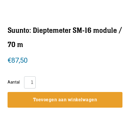
Suunto: Dieptemeter SM-16 module /
70 m
€
87,50
Suunto:
Aantal
Dieptemeter
SM-
Toevoegen aan winkelwagen
16
module
/
70