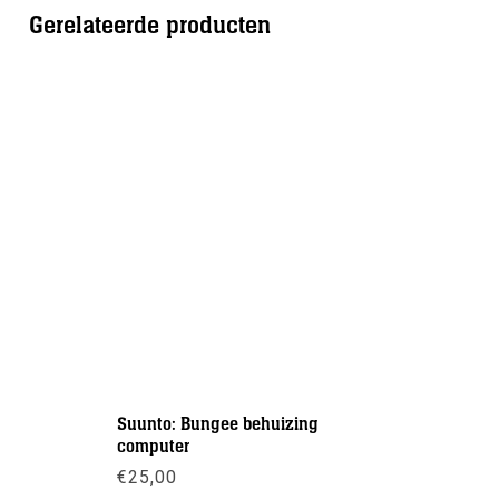
Gerelateerde producten
Suunto: Bungee behuizing
Suunto: 
computer
€
219,00
€
25,00