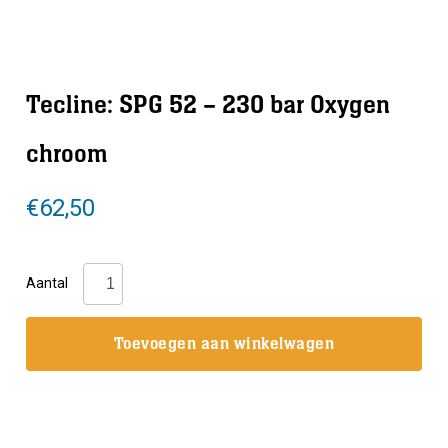
Tecline: SPG 52 – 230 bar Oxygen
chroom
€
62,50
Tecline:
Aantal
SPG
52
Toevoegen aan winkelwagen
-
230
bar
Oxygen