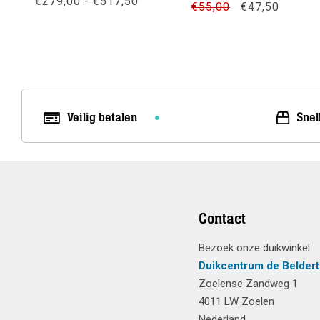
Prijsklasse:
€
279,00
-
€
517,50
Oorspronkelijk
Huidig
€
55,00
€
47,50
€279,00
prijs
prijs
tot
was:
is:
Meer info
€517,50
Meer info
€55,00.
€47,50.
Veilig betalen
Snel
Contact
Bezoek onze duikwinkel
Duikcentrum de Beldert
Zoelense Zandweg 1
4011 LW Zoelen
Nederland