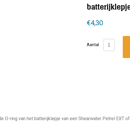
batterijklep
€
4,30
Shearwater:
Aantal
Petrel
batterijklep
O-
ringen
aantal
de O-ring van het batterijklepje van een Shearwater Petrel EXT o