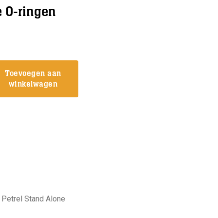
je O-ringen
Toevoegen aan
winkelwagen
je
f Petrel Stand Alone