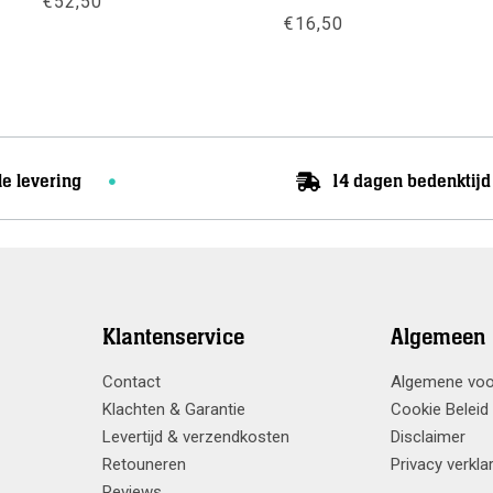
€
52,50
e
e
€
16,50
Meer info
Meer info
le levering
14 dagen bedenktijd
Klantenservice
Algemeen
Contact
Algemene vo
Klachten & Garantie
Cookie Beleid
Levertijd & verzendkosten
Disclaimer
Retouneren
Privacy verkla
Reviews