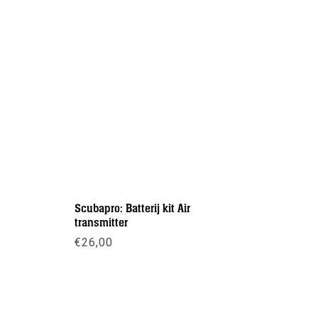
Scubapro: Batterij kit Air
Hogedruk
transmitter
€
21,50
-
€
26,00
Meer inf
Meer info