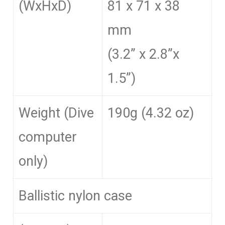
(WxHxD)
81 x 71 x 38
mm
(3.2” x 2.8”x
1.5”)
Weight (Dive
190g (4.32 oz)
computer
only)
Ballistic nylon case