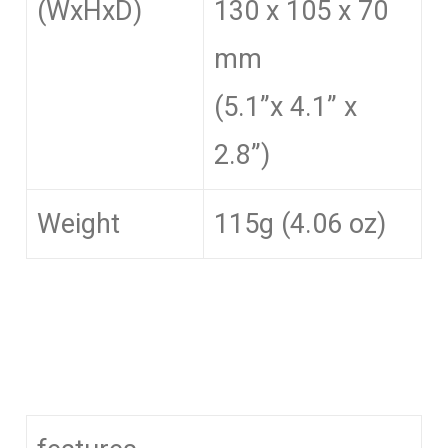
(WxHxD)
130 x 105 x 70
mm
(5.1”x 4.1” x
2.8”)
Weight
115g (4.06 oz)