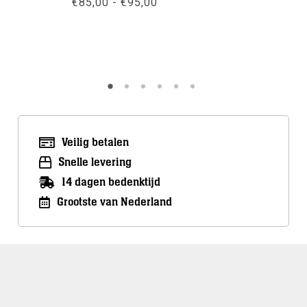
Prijsklasse:
€
85,00
-
€
95,00
€
489,00
€85,00
tot
€95,00
Meer info
Meer inf
Veilig betalen
Snelle levering
14 dagen bedenktijd
Grootste van Nederland