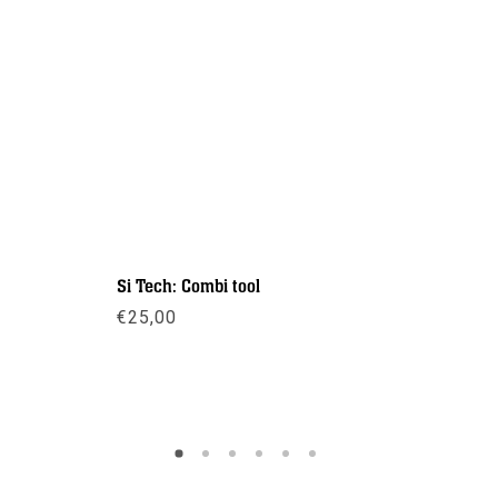
Si Tech: Combi tool
Lijm Blac
€
25,00
€
8,95
Meer info
Meer inf