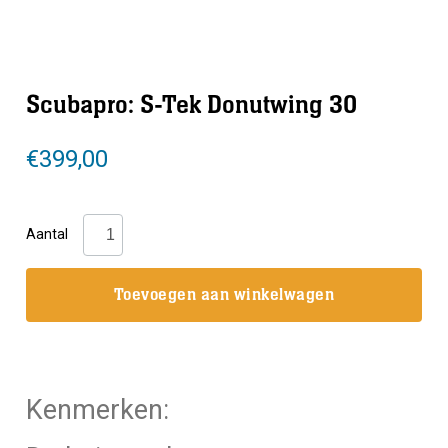
Scubapro: S-Tek Donutwing 30
€
399,00
Scubapro:
Aantal
S-
Tek
Toevoegen aan winkelwagen
Donutwing
30
aantal
Kenmerken: