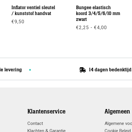
Inflator ventiel sleutel
Bungee elastisch
/ kunststof handvat
koord 3/4/5/6/10 mm
zwart
€
9,50
Prijsklass
€
2,25
-
€
4,00
€2,25
Meer info
tot
Meer info
€4,00
le levering
14 dagen bedenktijd
Klantenservice
Algemeen
Contact
Algemene vo
Klachten & Garantie
Cookie Beleid