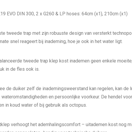
MK19 EVO DIN 300, 2 x G260 & LP hoses: 64cm (x1), 210cm (x1)
e tweede trap met zijn robuuste design van versterkt technopo
te snel reageert bij inademing, hoe je ook in het water ligt.
alanceerde tweede trap klep kost inademen geen enkele moeite,
uk in de fles ook is.
e de duiker zelf de inademingsweerstand kan regelen, kan de 
, wateromstandigheden en persoonlijke voorkeur. De hendel voor
n in koud water of bij gebruik als octopus.
atklep verhoogt het ademhalingscomfort – uitademen kost nog m