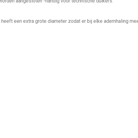
 worden aangesloten -handig voor technische duikers.
heeft een extra grote diameter zodat er bij elke ademhaling mee