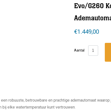
Evo/G260 K
Ademautomat
€
1.449,00
Scubapro:
Aantal
MK19
Evo/G260
Koud
Water
Ademautom
tech
set
en robuuste, betrouwbare en prachtige ademautomaat waarop j
aantal
bij elke watertemperatuur kunt vertrouwen.