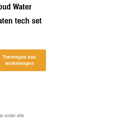
oud Water
en tech set
Toevoegen aan
winkelwagen
aten
e onder alle