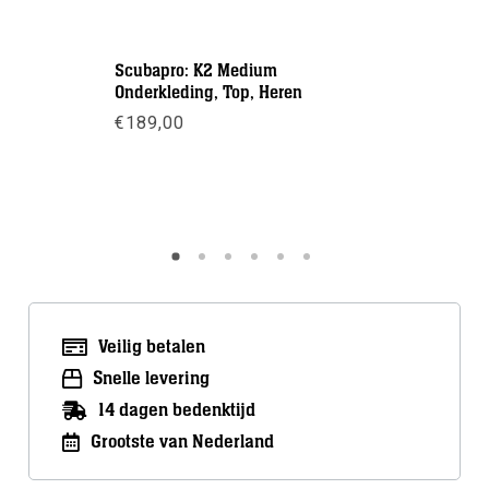
Scubapro: K2 Medium
Bare: Ult
Onderkleding, Top, Heren
Legging 
€
189,00
€
89,50
Meer info
Meer inf
Veilig betalen
Snelle levering
14 dagen bedenktijd
Grootste van Nederland