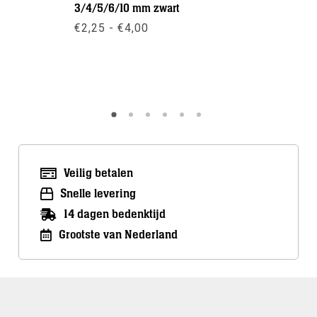
3/4/5/6/10 mm zwart
Roestvrij 
Prijsklasse:
€
2,25
-
€
4,00
€
5,00
€2,25
tot
€4,00
Meer info
Meer inf
Veilig betalen
Snelle levering
14 dagen bedenktijd
Grootste van Nederland