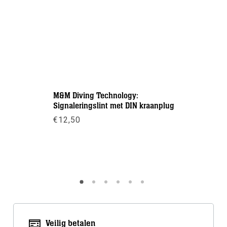
M&M Diving Technology:
Personal F
Signaleringslint met DIN kraanplug
€
95,00
-
€
12,50
Meer inf
Meer info
Veilig betalen