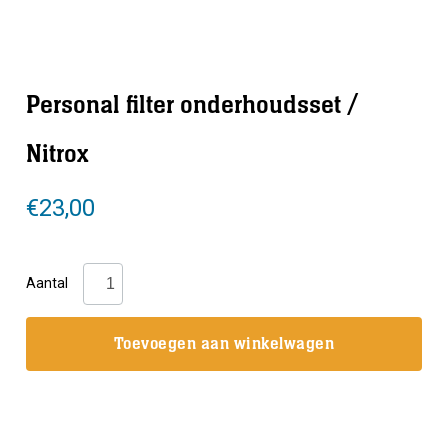
Personal filter onderhoudsset /
Nitrox
€
23,00
Personal
Aantal
filter
onderhoudsset
Toevoegen aan winkelwagen
/
Nitrox
aantal