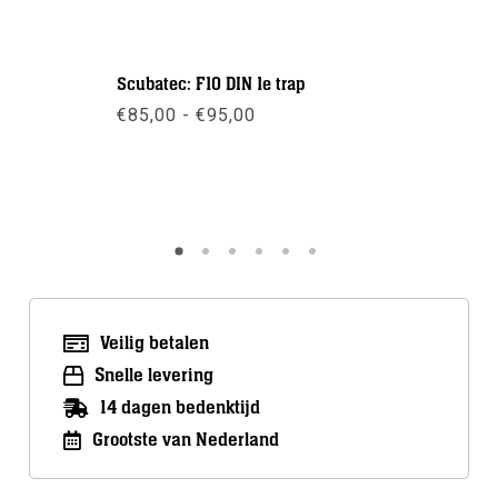
Scubatec: F10 DIN 1e trap
Problue: 
m / Geslo
Prijsklasse:
€
85,00
-
€
95,00
€85,00
€
35,00
tot
€95,00
Meer info
Meer inf
Veilig betalen
Snelle levering
14 dagen bedenktijd
Grootste van Nederland