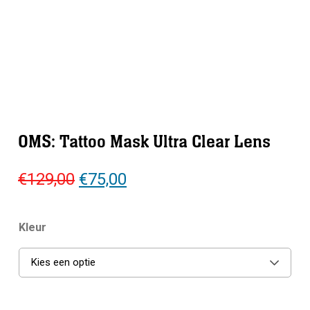
OMS: Tattoo Mask Ultra Clear Lens
Oorspronkelijke
Huidige
€
129,00
€
75,00
prijs
prijs
was:
is:
Kleur
€129,00.
€75,00.
Kies een optie