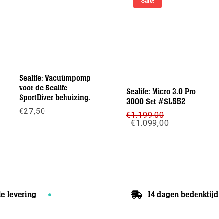
Sale!
Sealife: Vacuümpomp
voor de Sealife
Sealife: Micro 3.0 Pro
SportDiver behuizing.
3000 Set #SL552
€
27,50
€
1.199,00
Oorspronkelijke
Huidige
€
1.099,00
prijs
prijs
Meer info
was:
is:
Meer info
€1.199,00.
€1.099,00.
le levering
14 dagen bedenktijd