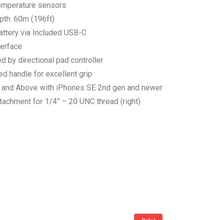
temperature sensors
th: 60m (196ft)
attery via Included USB-C
terface
ed by directional pad controller
 handle for excellent grip
 and Above with iPhones SE 2nd gen and newer
achment for 1/4” – 20 UNC thread (right)