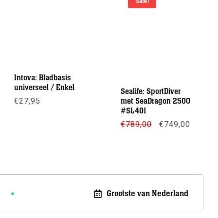
Sale!
Intova: Bladbasis
universeel / Enkel
Sealife: SportDiver
€
27,95
met SeaDragon 2500
#SL401
Meer info
Oorspronkelijke
Huidig
€
789,00
€
749,00
prijs
prijs
was:
is:
Meer info
€789,00.
€749,0
Grootste van Nederland