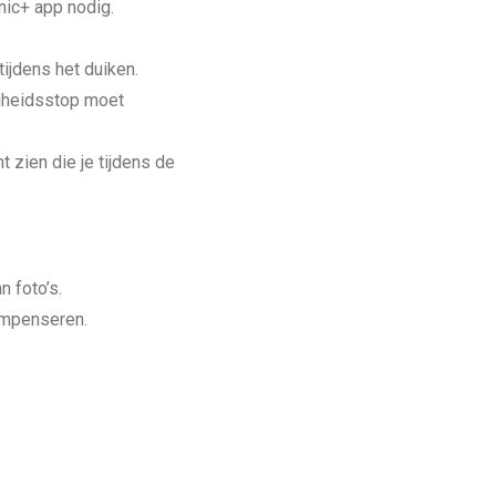
nic+ app nodig.
tijdens het duiken.
igheidsstop moet
 zien die je tijdens de
 foto’s.
ompenseren.