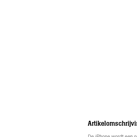
Artikelomschrijv
De iPhone wordt een o