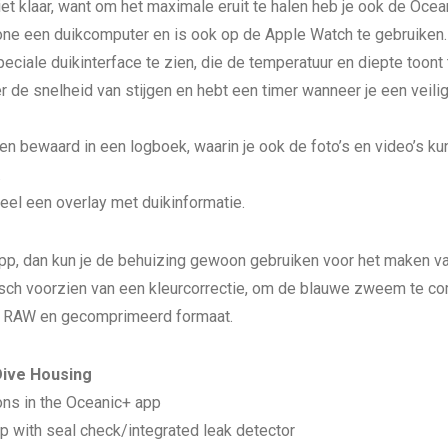
et klaar, want om het maximale eruit te halen heb je ook de Ocea
ne een duikcomputer en is ook op de Apple Watch te gebruiken.
speciale duikinterface te zien, die de temperatuur en diepte toont 
er de snelheid van stijgen en hebt een timer wanneer je een veil
 bewaard in een logboek, waarin je ook de foto’s en video’s kunt
.
neel een overlay met duikinformatie.
app, dan kun je de behuizing gewoon gebruiken voor het maken van
ch voorzien van een kleurcorrectie, om de blauwe zweem te c
in RAW en gecomprimeerd formaat.
Dive Housing
ons in the Oceanic+ app
 with seal check/integrated leak detector