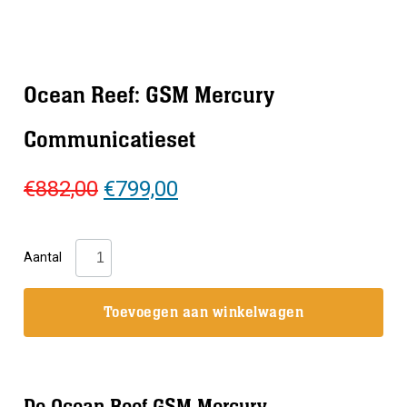
Ocean Reef: GSM Mercury
Communicatieset
Oorspronkelijke
Huidige
€
882,00
€
799,00
prijs
prijs
was:
is:
Ocean
Aantal
€882,00.
€799,00.
Reef:
GSM
Toevoegen aan winkelwagen
Mercury
Communicatieset
aantal