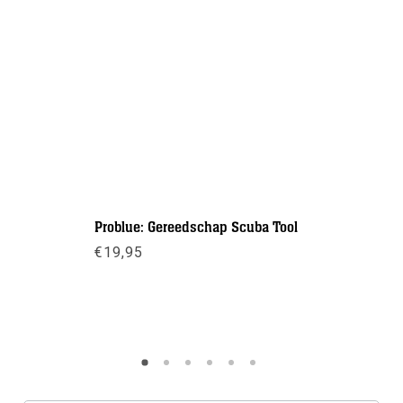
Problue: Gereedschap Scuba Tool
Eerste tr
€
19,95
€
19,95
Meer info
Meer inf