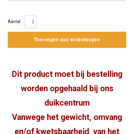
Mono
Aantal
cilinder
aluminium
Toevoegen aan winkelwagen
/
80
cuft
-
Dit product moet bij bestelling
Laterale
kraan
worden opgehaald bij ons
aantal
duikcentrum
Vanwege het gewicht, omvang
en/of kwetsbaarheid van het