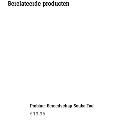
Gerelateerde producten
Problue: Gereedschap Scuba Tool
Si Tech: 
€
19,95
€
25,00