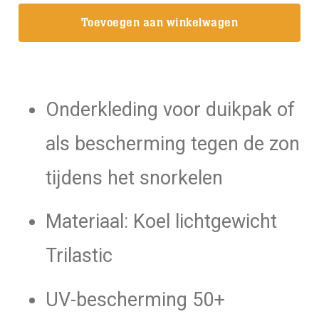
Guard
Toevoegen aan winkelwagen
Trilastic
overall
/
Heren
Onderkleding voor duikpak of
aantal
als bescherming tegen de zon
tijdens het snorkelen
Materiaal: Koel lichtgewicht
Trilastic
UV-bescherming 50+