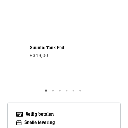
Suunto: Tank Pod
Scubapro:
€
319,00
€
489,00
Meer info
Meer inf
Veilig betalen
Snelle levering