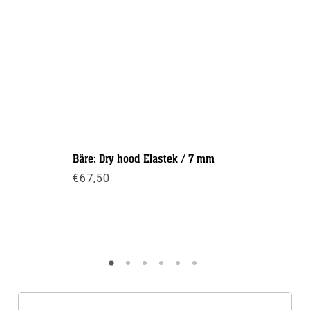
Bäre: Dry hood Elastek / 7 mm
Apeks: On
€
67,50
€
17,50
Meer info
Meer inf