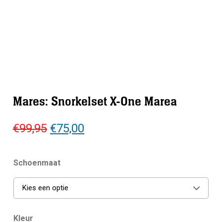
Mares: Snorkelset X-One Marea
Oorspronkelijke
Huidige
€
99,95
€
75,00
prijs
prijs
was:
is:
Schoenmaat
€99,95.
€75,00.
Kies een optie
Kleur