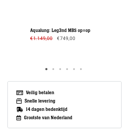
Apeks: XT
Aqualung: Leg3nd MBS op=op
€
249,00
Oorspronkelijke
Huidige
€
1.149,00
€
749,00
prijs
prijs
Meer inf
was:
is:
€1.149,00.
€749,00.
Meer info
Veilig betalen
Snelle levering
14 dagen bedenktijd
Grootste van Nederland