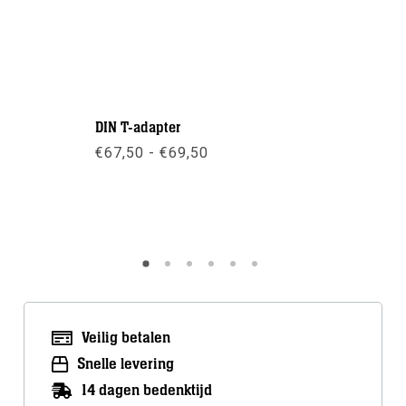
DIN T-adapter
Apeks: XT
Prijsklasse:
€
67,50
-
€
69,50
€
259,00
€67,50
tot
€69,50
Meer info
Meer inf
Veilig betalen
Snelle levering
14 dagen bedenktijd