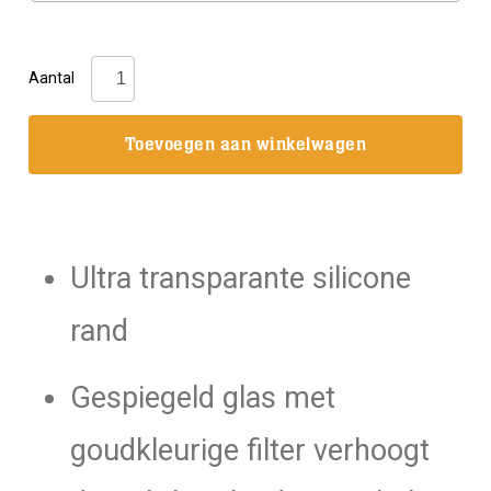
Mares:
Aantal
Masker
X-
Toevoegen aan winkelwagen
Vision
Ultra
LiquidSkin
aantal
Ultra transparante silicone
rand
Gespiegeld glas met
goudkleurige filter verhoogt