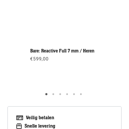
Bare: Reactive Full 7 mm / Heren
Suunto: 
€
599,00
€
219,00
Meer info
Meer inf
Veilig betalen
Snelle levering