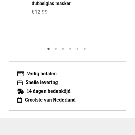
dubbelglas masker
Gear Aid 
€
12,99
fog
Oo
€
9,95
pr
Meer info
wa
€9
Meer inf
Veilig betalen
Snelle levering
14 dagen bedenktijd
Grootste van Nederland