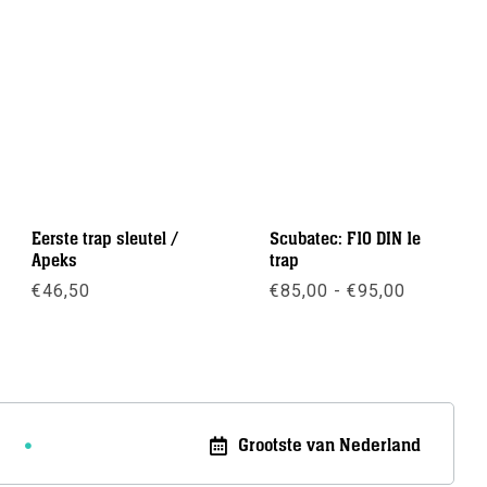
Eerste trap sleutel /
Scubatec: F10 DIN 1e
Apeks
trap
sse:
Prijsklas
€
46,50
€
85,00
-
€
95,00
€85,00
tot
Meer info
Meer info
€95,00
Grootste van Nederland