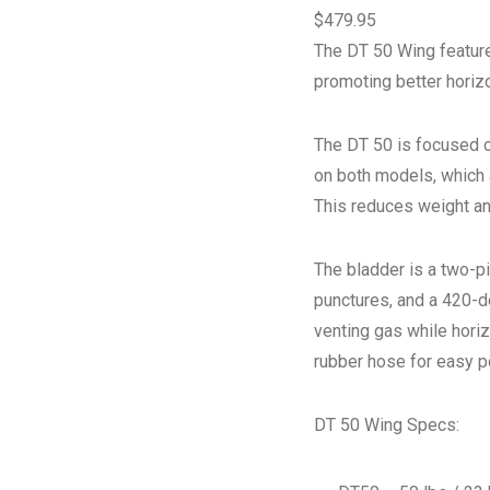
$
479.95
The DT 50 Wing features
promoting better horizon
The DT 50 is focused on
on both models, which a
This reduces weight an
The bladder is a two-p
punctures, and a 420-d
venting gas while horiz
rubber hose for easy po
DT 50 Wing Specs: