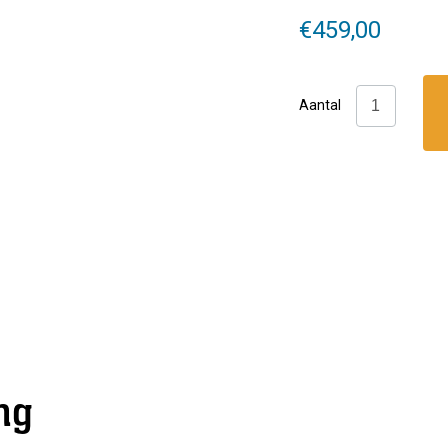
€
459,00
Hollis:
Aantal
DT
50
Wing
aantal
ng