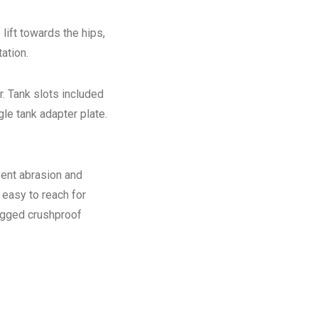
lift towards the hips,
tation.
r. Tank slots included
le tank adapter plate.
vent abrasion and
 easy to reach for
rugged crushproof