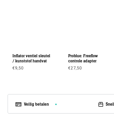
Inflator ventiel sleutel
Problue: Freeflow
/ kunststof handvat
controle adapter
€
9,50
€
27,50
Meer info
Meer info
Veilig betalen
Snel