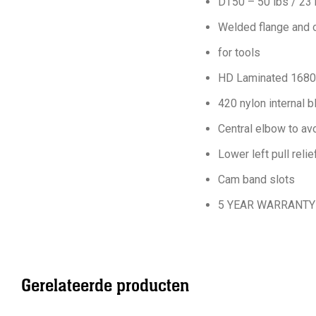
DT50 – 50 lbs / 23 k
Welded flange and o
for tools
HD Laminated 1680D
420 nylon internal b
Central elbow to avo
Lower left pull relie
Cam band slots
5 YEAR WARRANTY
Gerelateerde producten