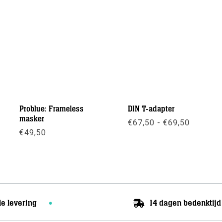
Problue: Frameless
DIN T-adapter
masker
Prijskla
€
67,50
-
€
69,50
€67,50
€
49,50
tot
Meer info
€69,50
Meer info
le levering
14 dagen bedenktijd