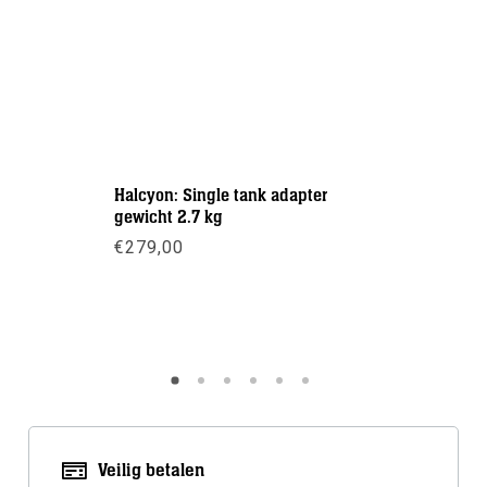
Halcyon: Single tank adapter
DTD: CCR 
gewicht 2.7 kg
€
289,00
€
279,00
Meer inf
Meer info
Veilig betalen