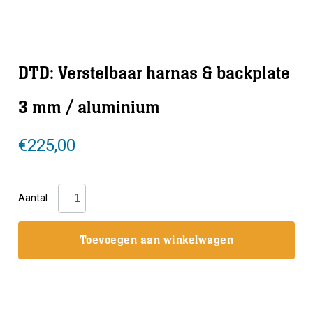
DTD: Verstelbaar harnas & backplate
3 mm / aluminium
€
225,00
DTD:
Aantal
Verstelbaar
harnas
Toevoegen aan winkelwagen
&
backplate
3
mm