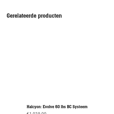
Gerelateerde producten
Halcyon: Evolve 60 lbs BC Systeem
Heavy du
€
1.029,00
€
3,50