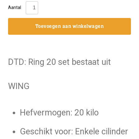
DTD:
Aantal
Ring
20
Toevoegen aan winkelwagen
set
Adjustable
aantal
DTD: Ring 20 set bestaat uit
WING
Hefvermogen: 20 kilo
Geschikt voor: Enkele cilinder