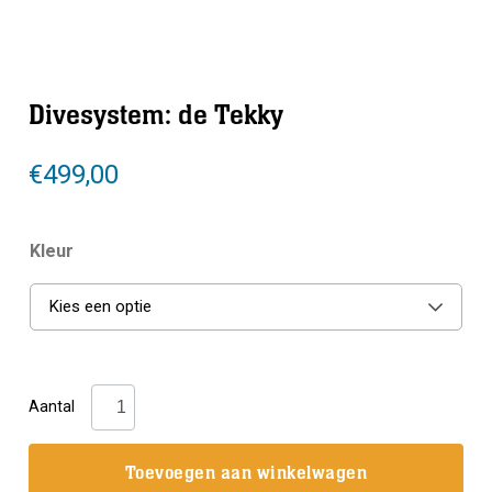
Divesystem: de Tekky
€
499,00
Kleur
Kies een optie
Divesystem:
Aantal
de
Tekky
Toevoegen aan winkelwagen
aantal