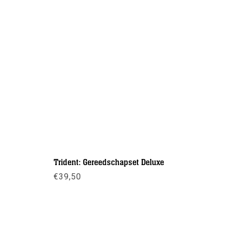
Trident: Gereedschapset Deluxe
DIN T-ada
€
39,50
€
67,50
-
Meer info
Meer inf