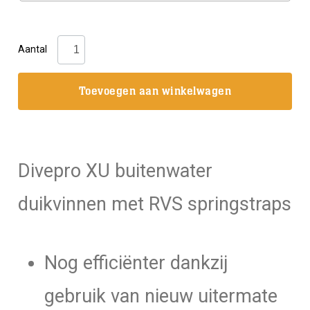
Divepro:
Aantal
XU
buitenwater
Toevoegen aan winkelwagen
vinnen
met
RVS
springstraps
Divepro XU buitenwater
aantal
duikvinnen met RVS springstraps
Nog efficiënter dankzij
gebruik van nieuw uitermate