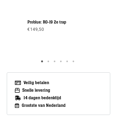
Problue: RO-19 2e trap
Aqualung
€
149,50
€
619,00
Meer info
Meer inf
Veilig betalen
Snelle levering
14 dagen bedenktijd
Grootste van Nederland