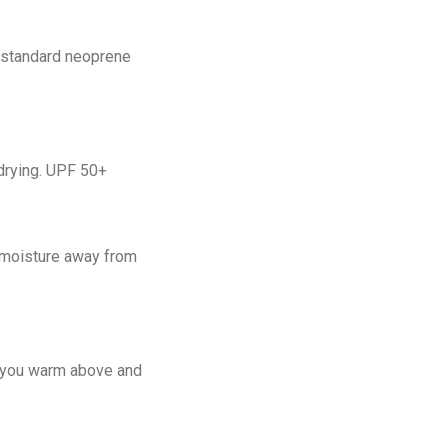
a standard neoprene
 drying. UPF 50+
 moisture away from
s you warm above and