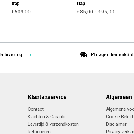
trap
trap
Prijskla
€
509,00
€
85,00
-
€
95,00
€85,00
tot
Meer info
Meer info
€95,00
le levering
14 dagen bedenktijd
Klantenservice
Algemeen
Contact
Algemene vo
Klachten & Garantie
Cookie Beleid
Levertijd & verzendkosten
Disclaimer
Retouneren
Privacy verkla