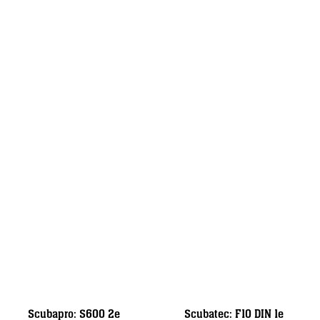
Scubapro: S600 2e
Scubatec: F10 DIN 1e