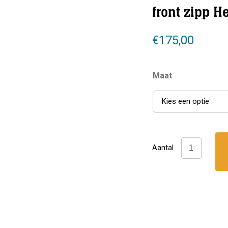
front zipp H
€
175,00
Maat
Kies een optie
DivePro:
Aantal
Warm
Flex
Overal
front
zipp