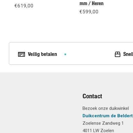
mm / Heren
€
619,00
€
599,00
Meer info
Meer info
Veilig betalen
Snel
Contact
Bezoek onze duikwinkel
Duikcentrum de Beldert
Zoelense Zandweg 1
4011 LW Zoelen