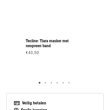
Tecline: Tiara masker met
DIN T-ada
neopreen band
€
67,50
-
€
43,50
Meer inf
Meer info
Veilig betalen