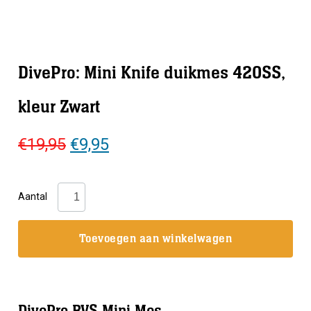
DivePro: Mini Knife duikmes 420SS,
kleur Zwart
Oorspronkelijke
Huidige
€
19,95
€
9,95
prijs
prijs
was:
is:
DivePro:
Aantal
€19,95.
€9,95.
Mini
Knife
Toevoegen aan winkelwagen
duikmes
420SS,
kleur
Zwart