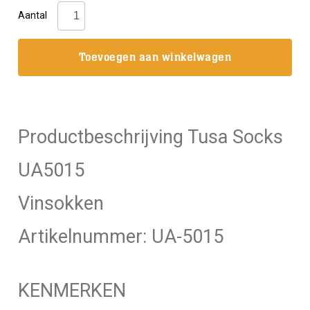
DivePro:
Aantal
Freediving
Fin
Toevoegen aan winkelwagen
Socks
zwart
aantal
Productbeschrijving Tusa Socks
UA5015
Vinsokken
Artikelnummer: UA-5015
KENMERKEN