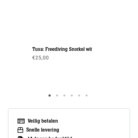
Tusa: Freediving Snorkel wit
Mares: M
€
25,00
€
67,50
Meer info
Meer inf
Veilig betalen
Snelle levering