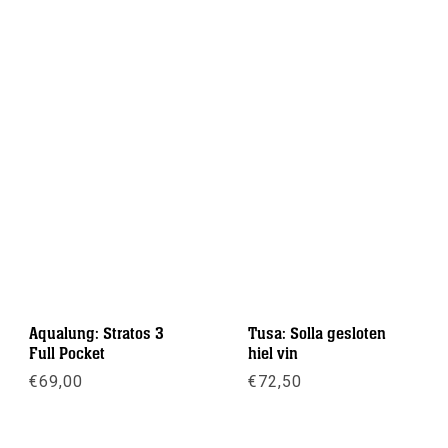
Aqualung: Stratos 3
Tusa: Solla gesloten
Full Pocket
hiel vin
€
69,00
€
72,50
Meer info
Meer info