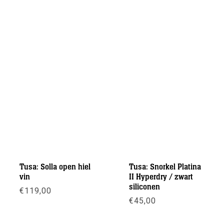
Tusa: Solla open hiel
Tusa: Snorkel Platina
vin
II Hyperdry / zwart
siliconen
€
119,00
€
45,00
Meer info
Meer info