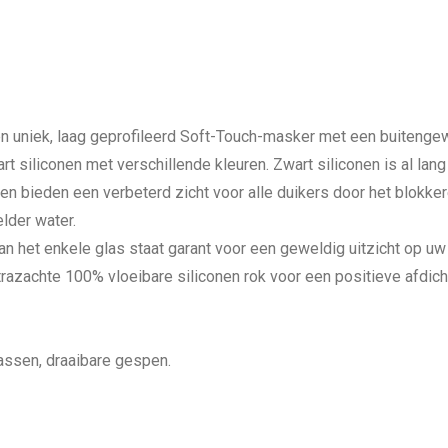
n uniek, laag geprofileerd Soft-Touch-masker met een buitenge
t siliconen met verschillende kleuren. Zwart siliconen is al lang 
n bieden een verbeterd zicht voor alle duikers door het blokk
elder water.
an het enkele glas staat garant voor een geweldig uitzicht op u
trazachte 100% vloeibare siliconen rok voor een positieve afdich
assen, draaibare gespen.