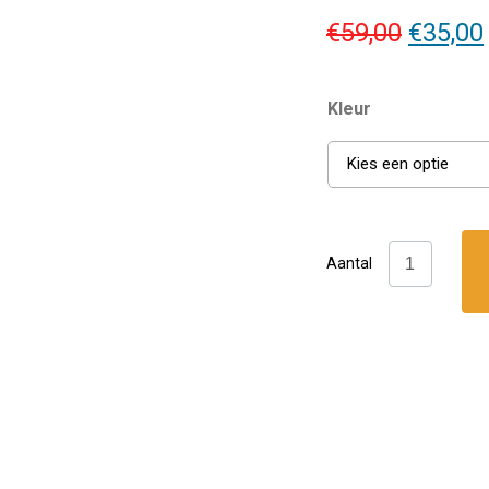
Oorspr
€
59,00
€
35,00
prijs
was:
Kleur
€59,00.
Kies een optie
DivePro:
Aantal
Coral
mask
aantal