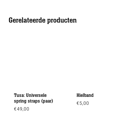
Gerelateerde producten
Tusa: Universele
Hielband
spring straps (paar)
€
5,00
€
49,00
Meer info
Meer info