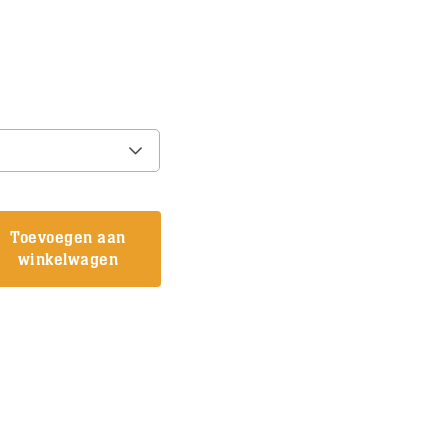
onkelijke
Huidige
prijs
is:
€35,00.
Toevoegen aan
winkelwagen