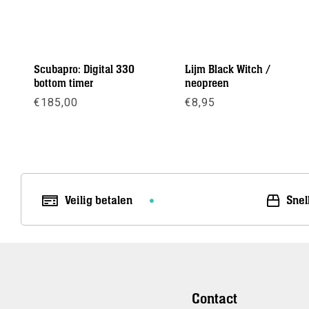
Scubapro: Digital 330
Lijm Black Witch /
bottom timer
neopreen
€
185,00
€
8,95
Meer info
Meer info
Veilig betalen
Snel
Contact