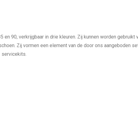
Systems:
Glove
ring
aantal
 en 90, verkrijgbaar in drie kleuren. Zij kunnen worden gebruikt
schoen. Zij vormen een element van de door ons aangeboden set
 servicekits.