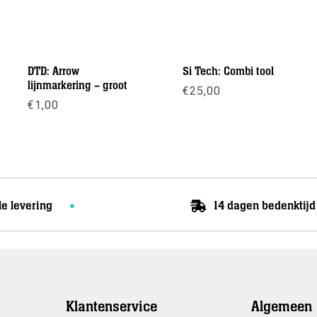
DTD: Arrow
Si Tech: Combi tool
lijnmarkering – groot
€
25,00
€
1,00
Meer info
Meer info
le levering
14 dagen bedenktijd
Klantenservice
Algemeen