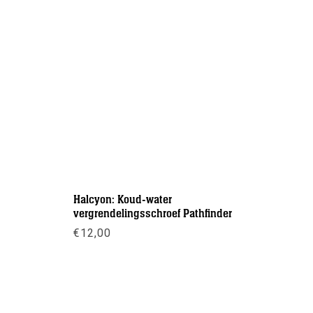
Halcyon: Koud-water
DTD: Reel
vergrendelingsschroef Pathfinder
€
115,00
€
12,00
Meer inf
Meer info