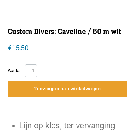
Custom Divers: Caveline / 50 m wit
€
15,50
Custom
Aantal
Divers:
Caveline
Toevoegen aan winkelwagen
/
50
m
wit
Lijn op klos, ter vervanging
aantal