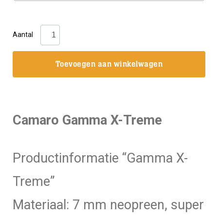
Camaro:
Aantal
Gamma
X-
Toevoegen aan winkelwagen
Treme
Dames
Demo
Op=Op!
Camaro Gamma X-Treme
aantal
Productinformatie “Gamma X-
Treme”
Materiaal: 7 mm neopreen, super