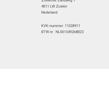
Zoelense Zandweg 1
4011 LW Zoelen
Nederland
KVK-nummer: 11028911
BTW nr : NL001549268B23