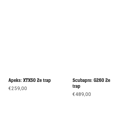
Apeks: XTX50 2e trap
Scubapro: G260 2e
trap
€
259,00
€
489,00
Meer info
Meer info