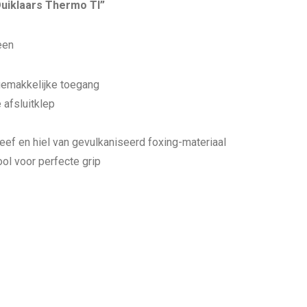
aantal
uiklaars Thermo TI”
een
gemakkelijke toegang
 afsluitklep
eef en hiel van gevulkaniseerd foxing-materiaal
ol voor perfecte grip