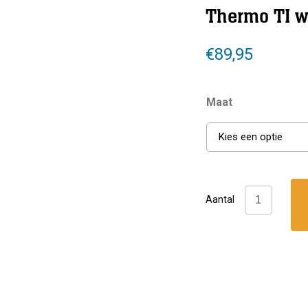
Thermo TI w
€
89,95
Maat
Kies een optie
Camaro:
Aantal
Diving
Boot
Thermo
TI
w/Zipp