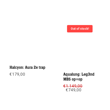
Out of stock!
Halcyon: Aura 2e trap
€
179,00
Aqualung: Leg3nd
MBS op=op
Meer info
€
1.149,00
Oorspronkelijke
Huidige
€
749,00
prijs
prijs
was:
is:
Meer info
€1.149,00.
€749,00.