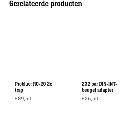
Gerelateerde producten
Problue: RO-20 2e
232 bar DIN-INT-
trap
beugel adapter
€
89,50
€
36,50
Meer info
Meer info