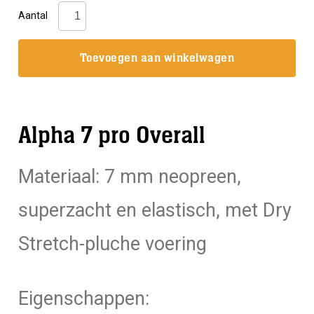
Camaro:
Aantal
Alpha
7
Toevoegen aan winkelwagen
pro
Overall
Heren
Alpha 7 pro Overall
aantal
Materiaal: 7 mm neopreen,
superzacht en elastisch, met Dry
Stretch-pluche voering
Eigenschappen: