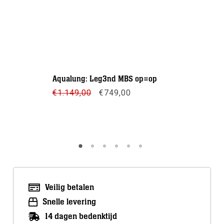
Apollo: B
Aqualung: Leg3nd MBS op=op
€
109,00
Oorspronkelijke
Huidige
€
1.149,00
€
749,00
prijs
prijs
Meer inf
was:
is:
€1.149,00.
€749,00.
Meer info
Veilig betalen
Snelle levering
14 dagen bedenktijd