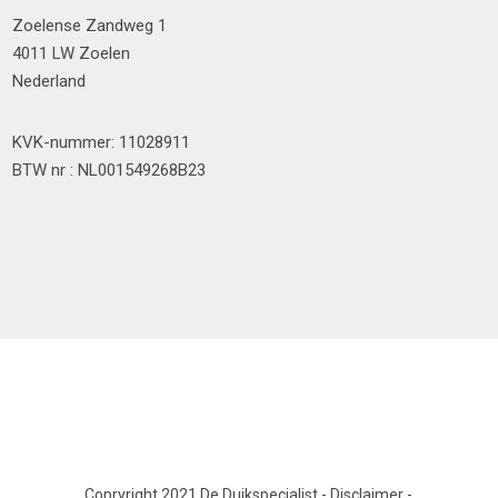
Zoelense Zandweg 1
4011 LW Zoelen
Nederland
KVK-nummer: 11028911
BTW nr : NL001549268B23
Copryright 2021 De Duikspecialist
-
Disclaimer
-