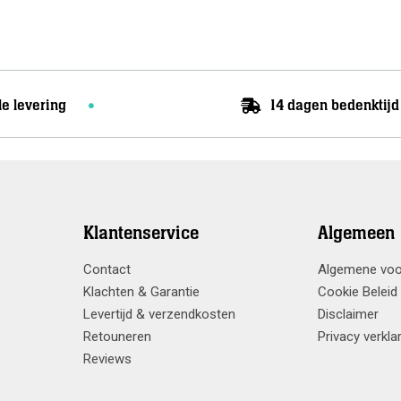
was:
is:
Meer info
€1.149,00.
€749,00.
le levering
14 dagen bedenktijd
Klantenservice
Algemeen
Contact
Algemene vo
Klachten & Garantie
Cookie Beleid
Levertijd & verzendkosten
Disclaimer
Retouneren
Privacy verkla
Reviews