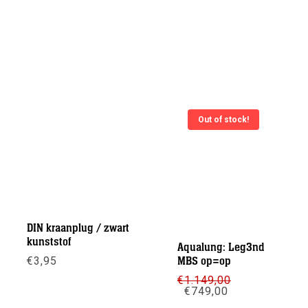
Out of stock!
DIN kraanplug / zwart
kunststof
Aqualung: Leg3nd
€
3,95
MBS op=op
€
1.149,00
Oorspronkelijke
Huidige
Meer info
€
749,00
prijs
prijs