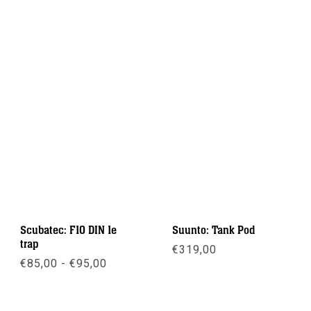
Scubatec: F10 DIN 1e
Suunto: Tank Pod
trap
€
319,00
Prijsklasse:
€
85,00
-
€
95,00
€85,00
Meer info
tot
Meer info
€95,00