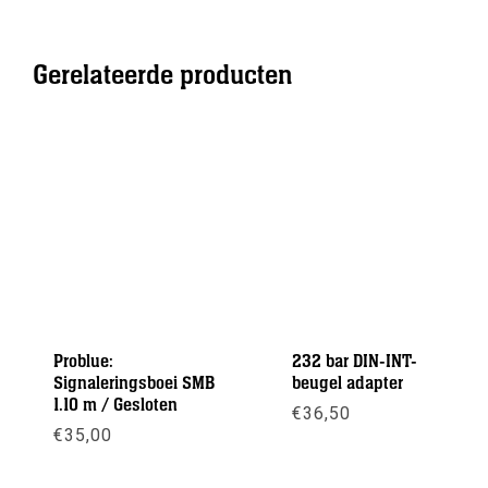
Gerelateerde producten
Problue:
232 bar DIN-INT-
Signaleringsboei SMB
beugel adapter
1.10 m / Gesloten
€
36,50
€
35,00
Meer info
Meer info