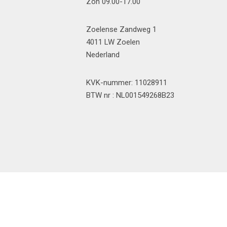
Zon 09.00-17.00
Zoelense Zandweg 1
4011 LW Zoelen
Nederland
KVK-nummer: 11028911
BTW nr : NL001549268B23