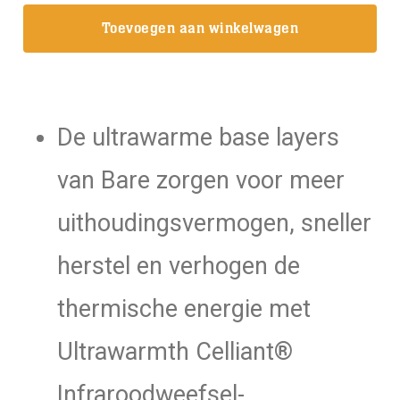
Base
Toevoegen aan winkelwagen
Layer
Top
Black/Aqua
Dames
De ultrawarme base layers
aantal
van Bare zorgen voor meer
uithoudingsvermogen, sneller
herstel en verhogen de
thermische energie met
Ultrawarmth Celliant®
Infraroodweefsel-