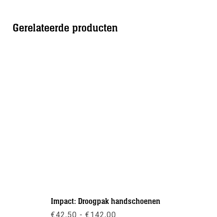
Gerelateerde producten
Impact: Droogpak handschoenen
Scubapro:
Dames se
Prijsklasse:
€
42,50
-
€
142,00