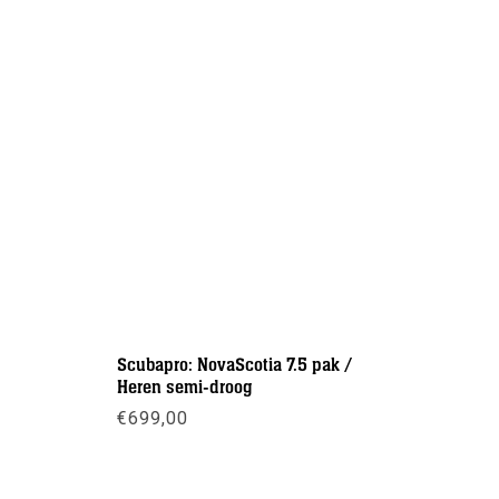
Scubapro: NovaScotia 7.5 pak /
Scubapro:
Heren semi-droog
€
32,90
€
699,00
Meer inf
Meer info