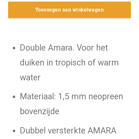
Pro
Toevoegen aan winkelwagen
handschoenen
/
2
mm
Double Amara. Voor het
aantal
duiken in tropisch of warm
water
Materiaal: 1,5 mm neopreen
bovenzijde
Dubbel versterkte AMARA