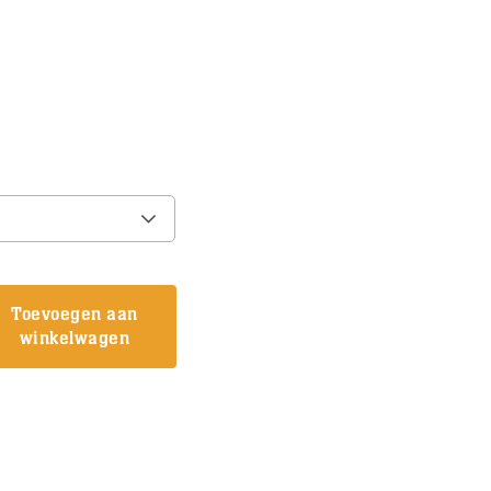
onkelijke
Huidige
prijs
is:
€34,95.
Toevoegen aan
winkelwagen