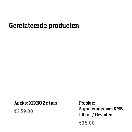
Gerelateerde producten
Apeks: XTX50 2e trap
Problue:
Signaleringsboei SMB
€
259,00
1.10 m / Gesloten
€
35,00
Meer info