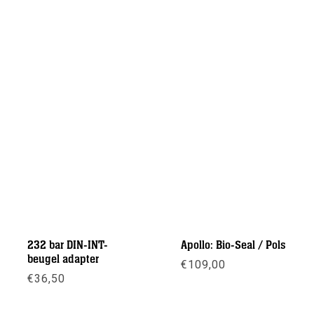
232 bar DIN-INT-
Apollo: Bio-Seal / Pols
beugel adapter
€
109,00
€
36,50
Meer info
Meer info