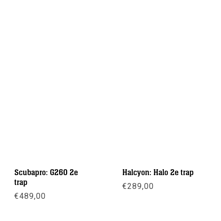
Scubapro: G260 2e
Halcyon: Halo 2e trap
trap
€
289,00
€
489,00
Meer info
Meer info