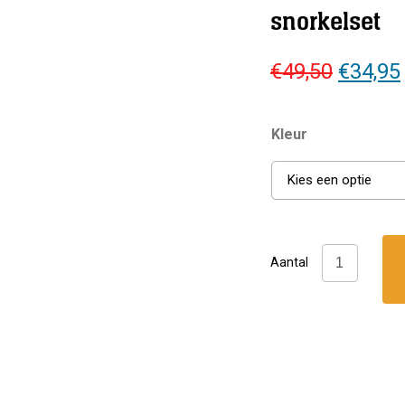
snorkelset
Oorspr
€
49,50
€
34,95
prijs
was:
Kleur
€49,50.
Kies een optie
Atlantis:
Aantal
Java
combo
snorkelset
aantal