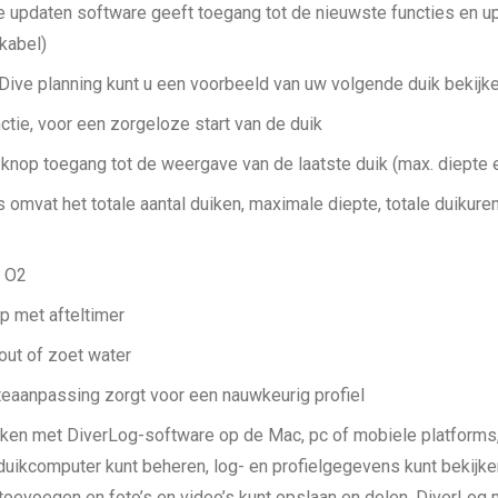
e updaten software geeft toegang tot de nieuwste functies en u
kabel)
Dive planning kunt u een voorbeeld van uw volgende duik bekijk
ctie, voor een zorgeloze start van de duik
knop toegang tot de weergave van de laatste duik (max. diepte 
mvat het totale aantal duiken, maximale diepte, totale duikure
% O2
p met afteltimer
zout of zoet water
eaanpassing zorgt voor een nauwkeurig profiel
iken met DiverLog-software op de Mac, pc of mobiele platforms
duikcomputer kunt beheren, log- en profielgegevens kunt bekijken,
 toevoegen en foto’s en video’s kunt opslaan en delen. DiverLog