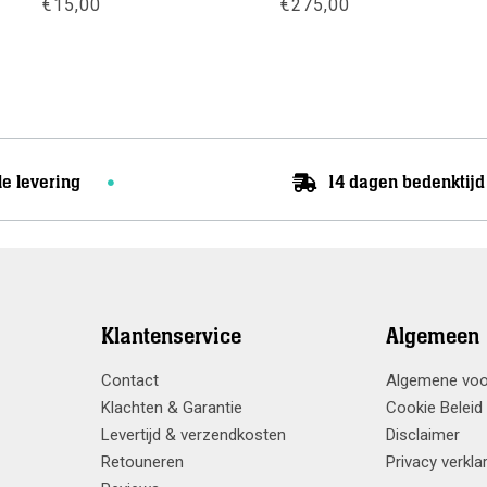
sklasse:
€
15,00
€
275,00
9,00
Meer info
Meer info
7,50
le levering
14 dagen bedenktijd
Klantenservice
Algemeen
Contact
Algemene vo
Klachten & Garantie
Cookie Beleid
Levertijd & verzendkosten
Disclaimer
Retouneren
Privacy verkla