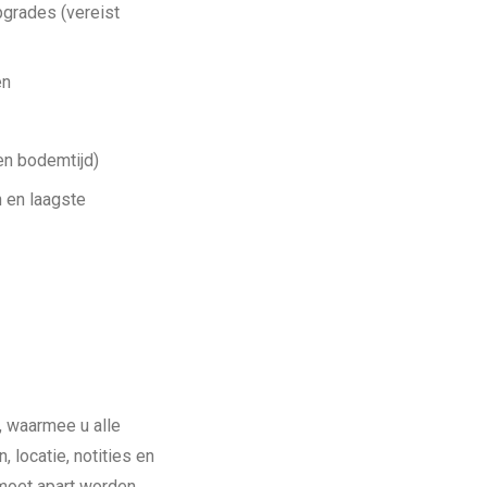
pgrades (vereist
en
en bodemtijd)
n en laagste
, waarmee u alle
 locatie, notities en
 moet apart worden