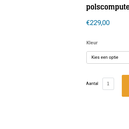
polscompute
€
229,00
Kleur
Kies een optie
Aqualung:
Aantal
i100
polscomput
aantal