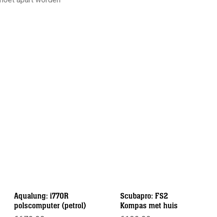
Aqualung: i770R
Scubapro: FS2
polscomputer (petrol)
Kompas met huis