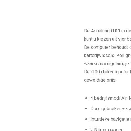
De Aqualung
i100
is de
kunt u kiezen uit vier
De computer behoudt o
batterijwissels. Veili
waarschuwingslampje z
De i100 duikcomputer b
geweldige prijs.
4 bedrijfsmodi Air, 
Door gebruiker ver
Intuïtieve navigati
2 Nitrox-gassen