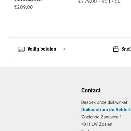
Prij
€
279,00
-
€
517,50
€27
€
289,00
tot
Meer info
€51
Meer info
Veilig betalen
Snel
Contact
Bezoek onze duikwinkel
Duikcentrum de Beldert
Zoelense Zandweg 1
4011 LW Zoelen