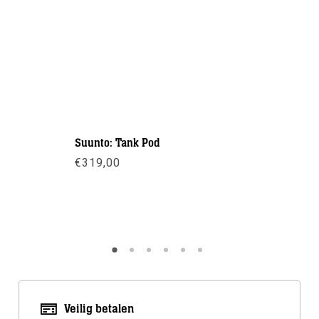
Suunto: Tank Pod
Suunto: 
€
319,00
€
219,00
Meer info
Meer inf
Veilig betalen